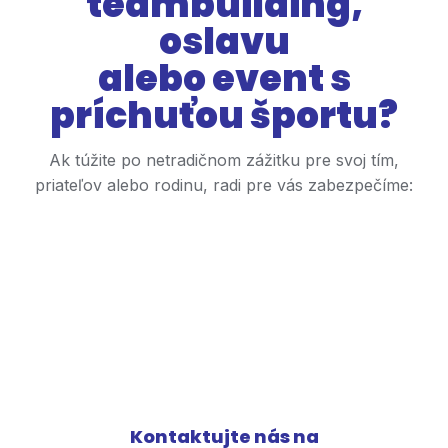
teambuilding,
oslavu
alebo event s
príchuťou športu?
Ak túžite po netradičnom zážitku pre svoj tím,
priateľov alebo rodinu, radi pre vás zabezpečíme:
Padelový
turnaj
Catering
Program plný
Kontaktujte nás na