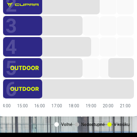
2
-
3
-
kurt
4
-
kurt
5
ACROSS
-
kurt
6
Cupra
-
kurt
14:00
15:00
16:00
17:00
18:00
19:00
20:00
21:00
-
kurt
Voľné
Nedostupné
V košíku